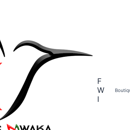
F
W
Boutiq
I