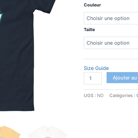
Couleur
Taille
Size Guide
quantité
Ajouter au
de
T-
shirt
UGS :
ND
Catégories :
classique
unisexe
AN
TJOU
AY