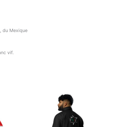
h, du Mexique
nc vif.