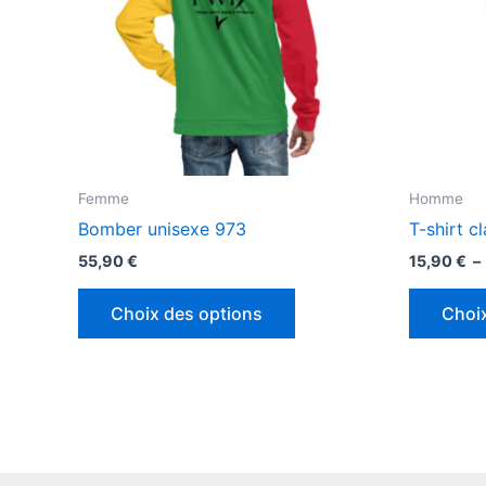
Femme
Homme
Bomber unisexe 973
T-shirt c
55,90
€
15,90
€
–
Ce
Choix des options
Choi
produit
a
plusieurs
variations.
Les
options