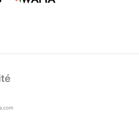
ité
ka.com