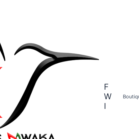
F
W
Boutiq
I