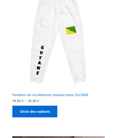
Pantalon de survêtement unisexe blanc GUYANE
Plage
36,90
€
–
38,90
€
de
prix :
Choix des options
36,90 €
à
38,90 €