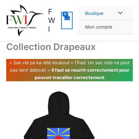
Aller
F
au
Boutique
contenu
W
Mon compte
I
Collection Drapeaux
« Sak vid pa ka rété doubout » (Trad: Un sac vide ne peut
pas tenir debout) =
Il faut se nourrir correctement pour
pouvoir travailler correctement