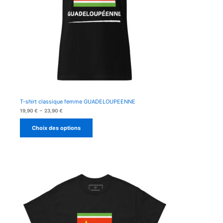
T-shirt classique femme GUADELOUPEENNE
Plage
19,90
€
–
23,90
€
de
prix :
Choix des options
19,90 €
à
23,90 €