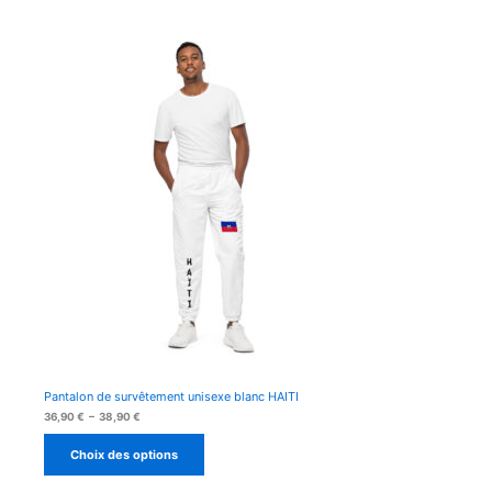
Pantalon de survêtement unisexe blanc HAITI
Plage
36,90
€
–
38,90
€
de
prix :
Choix des options
36,90 €
à
38,90 €