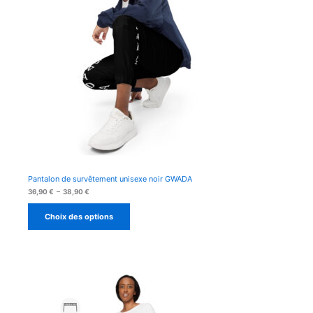
Pantalon de survêtement unisexe noir GWADA
Plage
36,90
€
–
38,90
€
de
prix :
Choix des options
36,90 €
à
38,90 €