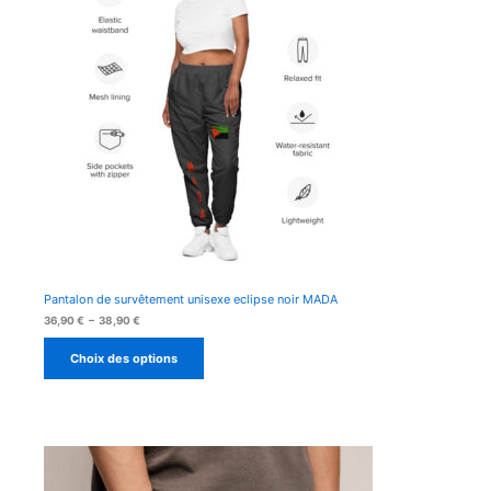
Pantalon de survêtement unisexe eclipse noir MADA
Plage
36,90
€
–
38,90
€
de
prix :
Choix des options
36,90 €
à
38,90 €