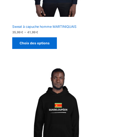
Sweat à capuche homme MARTINIQUAIS
Plage
35,99
€
–
41,99
€
de
prix :
Choix des options
35,99 €
à
41,99 €