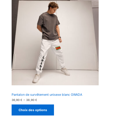
Pantalon de survêtement unisexe blanc GWADA
Plage
36,90
€
–
38,90
€
de
prix :
Choix des options
36,90 €
à
38,90 €