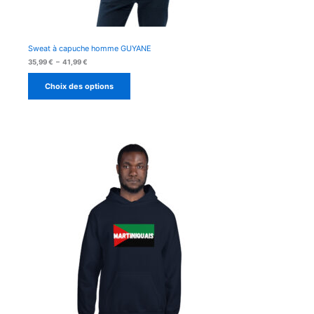
Sweat à capuche homme GUYANE
Plage
35,99
€
–
41,99
€
de
prix :
Choix des options
35,99 €
à
41,99 €