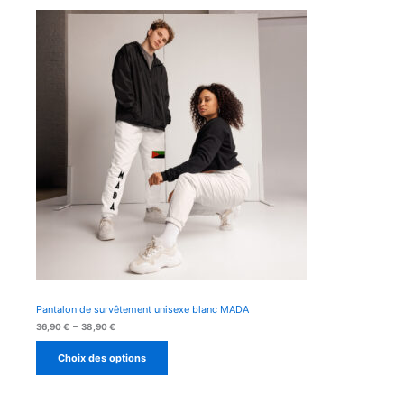
Pantalon de survêtement unisexe blanc MADA
Plage
36,90
€
–
38,90
€
de
prix :
Choix des options
36,90 €
à
38,90 €