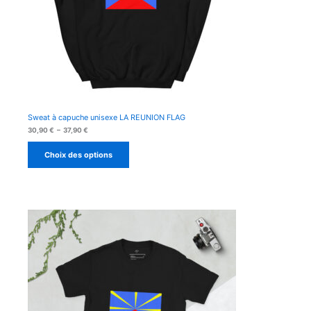
Sweat à capuche unisexe LA REUNION FLAG
Plage
30,90
€
–
37,90
€
de
prix :
Choix des options
30,90 €
à
37,90 €