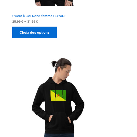
Sweat à Col Rond femme GUYANE
Plage
25,99
€
–
31,99
€
de
prix :
Choix des options
25,99 €
à
31,99 €