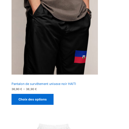
Pantalon de survêtement unisexe noir HAITI
Plage
36,90
€
–
38,90
€
de
prix :
Choix des options
36,90 €
à
38,90 €