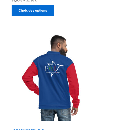
29,90
€
–
32,90
€
de
prix :
Choix des options
29,90 €
à
32,90 €
Bomber unisexe Haïti