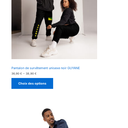
Pantalon de survêtement unisexe noir GUYANE
Plage
36,90
€
–
38,90
€
de
prix :
Choix des options
36,90 €
à
38,90 €