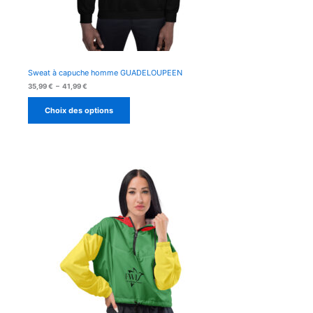
Sweat à capuche homme GUADELOUPEEN
Plage
35,99
€
–
41,99
€
de
prix :
Choix des options
35,99 €
à
41,99 €