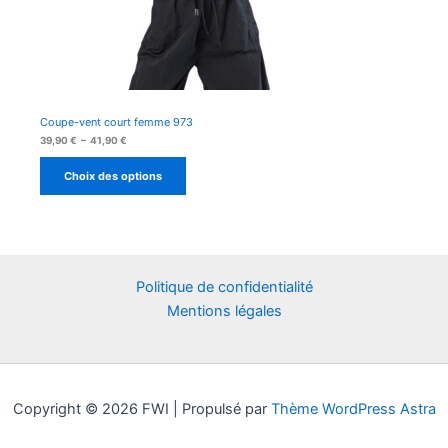
Coupe-vent court femme 973
Plage
39,90
€
–
41,90
€
de
prix :
Choix des options
39,90 €
à
41,90 €
Politique de confidentialité
Mentions légales
Copyright © 2026 FWI | Propulsé par
Thème WordPress Astra