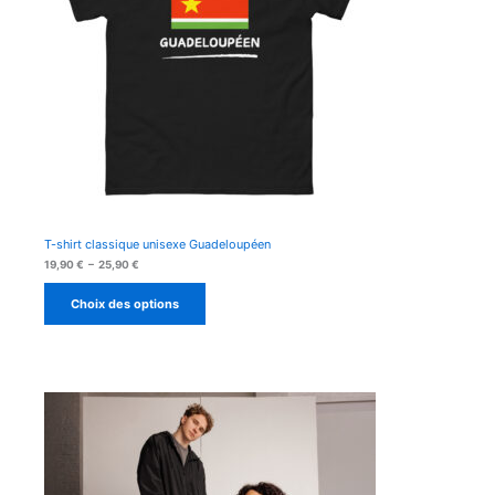
T-shirt classique unisexe Guadeloupéen
Plage
19,90
€
–
25,90
€
de
prix :
Choix des options
19,90 €
à
25,90 €