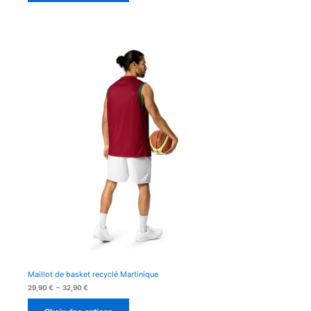
32,90 €
Maillot de basket recyclé Martinique
Plage
29,90
€
–
32,90
€
de
prix :