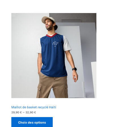
Maillot de basket recyclé Haïti
Plage
29,90
€
–
32,90
€
de
prix :
Choix des options
29,90 €
à