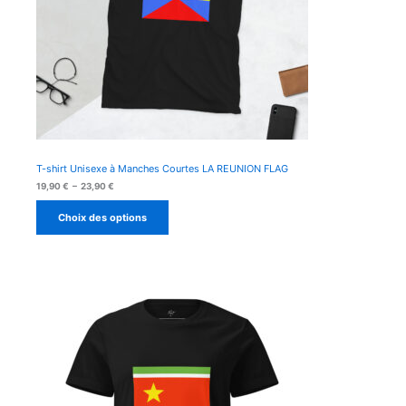
T-shirt Unisexe à Manches Courtes LA REUNION FLAG
Plage
19,90
€
–
23,90
€
de
prix :
Choix des options
19,90 €
à
23,90 €