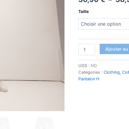
Taille
quantité
Ajouter au
de
Pantalon
de
UGS :
ND
survêtement
Catégories :
Clothing
,
Col
unisexe
Pantalon H
blanc
GWADA