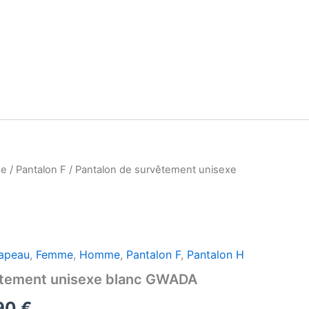
e
/
Pantalon F
/ Pantalon de survêtement unisexe
rapeau
,
Femme
,
Homme
,
Pantalon F
,
Pantalon H
êtement unisexe blanc GWADA
Plage
90
€