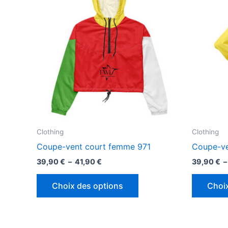
Clothing
Clothing
Coupe-vent court femme 971
Coupe-ve
Plage
39,90
€
–
41,90
€
39,90
€
de
Ce
prix :
Choix des options
Choi
39,90 €
produit
à
a
41,90 €
plusieurs