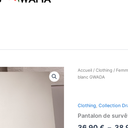
Accueil
/
Clothing
/
Femm
blanc GWADA
Clothing
,
Collection D
Pantalon de surv
36,90
€
–
38,