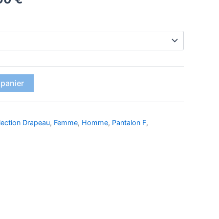
de
prix :
36,90 €
à
 panier
38,90 €
lection Drapeau
,
Femme
,
Homme
,
Pantalon F
,