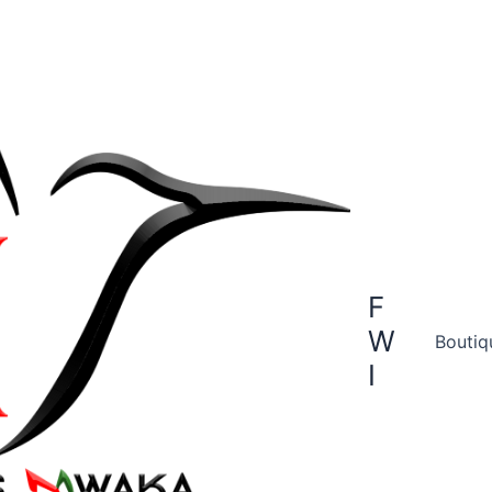
F
W
Boutiq
I