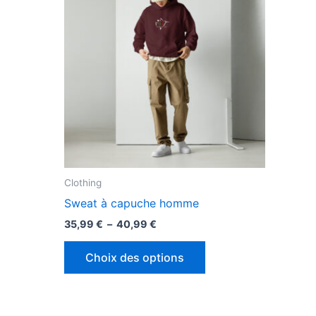
Clothing
Sweat à capuche homme
Plage
35,99
€
–
40,99
€
de
Ce
prix :
Choix des options
35,99 €
e
produit
à
roduit
a
40,99 €
plusieurs