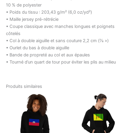
10 % de polyester
• Poids du tissu : 203,43 g/m² (6,0 oz/yd²)
• Maille jersey pré-rétrécie
• Coupe classique avec manches longues et poignets
côtelés
• Col à double aiguille et sans couture 2,2 cm (7⁄8 »)
• Ourlet du bas à double aiguille
• Bande de propreté au col et aux épaules
• Tourné d’un quart de tour pour éviter les plis au milieu
Produits similaires