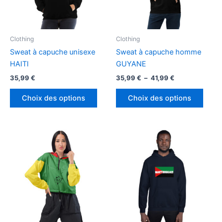
Clothing
Clothing
Sweat à capuche unisexe
Sweat à capuche homme
HAITI
GUYANE
Plage
35,99
€
35,99
€
–
41,99
€
de
Ce
Ce
prix :
Choix des options
Choix des options
produit
produ
35,99 €
à
a
a
41,99 €
plusieurs
plusi
variations.
variat
Les
Les
options
optio
peuvent
peuv
être
être
choisies
chois
sur
sur
la
la