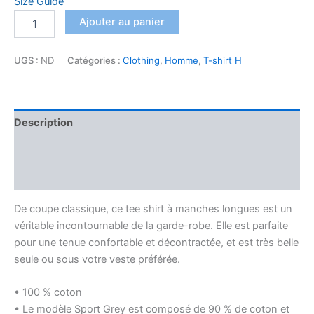
Size Guide
quantité
Ajouter au panier
de
T-
shirt
UGS :
ND
Catégories :
Clothing
,
Homme
,
T-shirt H
à
manches
longues
homme
Description
Pa
kitéw
Informations complémentaires
alé
Avis (0)
De coupe classique, ce tee shirt à manches longues est un
véritable incontournable de la garde-robe. Elle est parfaite
pour une tenue confortable et décontractée, et est très belle
seule ou sous votre veste préférée.
• 100 % coton
• Le modèle Sport Grey est composé de 90 % de coton et