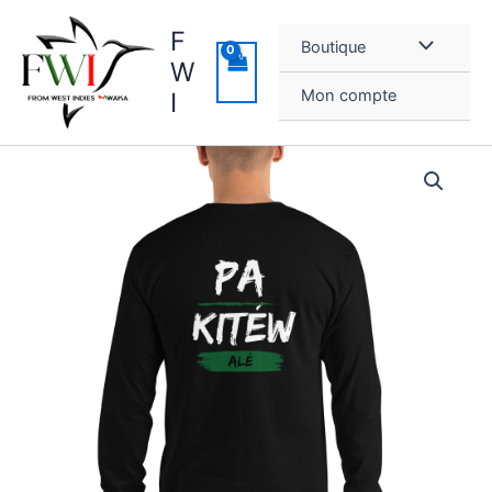
Aller
F
au
Boutique
contenu
W
Mon compte
I