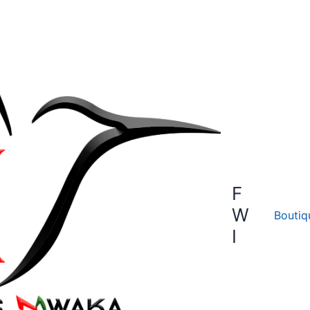
F
W
Boutiq
I