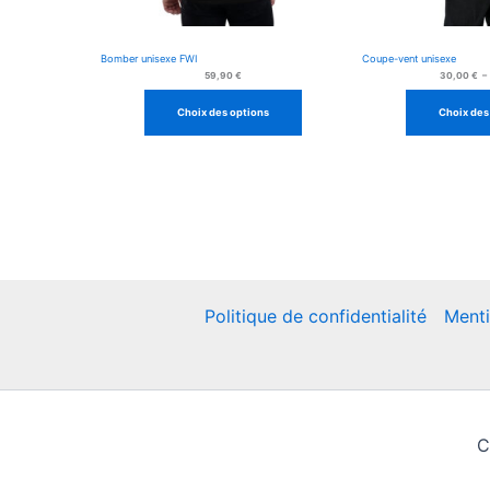
Bomber unisexe FWI
Coupe-vent unisexe
59,90
€
30,00
€
–
Choix des options
Choix des
Politique de confidentialité
Menti
C