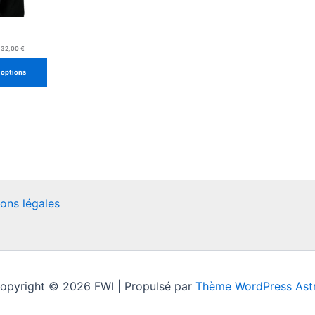
Plage
32,00
€
de
prix :
30,00 €
 options
à
32,00 €
ons légales
opyright © 2026 FWI | Propulsé par
Thème WordPress Ast