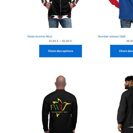
Veste homme Mozi
Bomber unisexe Haïti
Plage
51,90
€
–
52,90
€
55,9
de
prix :
51,90 €
Choix des options
Choix des
à
52,90 €