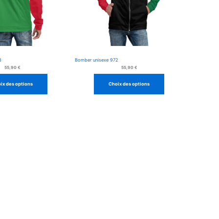
3
Bomber unisexe 972
55,90
€
55,90
€
ix des options
Choix des options