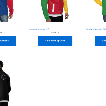
Bomber unisexe 971
Bomber unisexe 97
0
€
55,90
€
 options
Choix des options
Cho