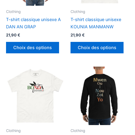
la
la
page
page
Clothing
Clothing
du
du
T-shirt classique unisexe A
T-shirt classique unisexe
produit
produ
DAN AN GRAP
KOUNIA MANMANW
21,90
€
21,90
€
Ce
Ce
Choix des options
Choix des options
produit
produ
a
a
plusieurs
plusi
variations.
variat
Les
Les
options
optio
peuvent
peuv
être
être
choisies
chois
sur
sur
la
la
page
page
Clothing
Clothing