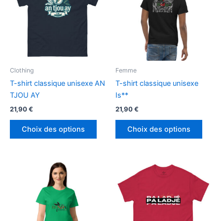
Clothing
Femme
T-shirt classique unisexe AN
T-shirt classique unisexe
TJOU AY
Is**
21,90
€
21,90
€
Ce
Ce
Choix des options
Choix des options
produit
produ
a
a
plusieurs
plusi
variations.
variat
Les
Les
options
optio
peuvent
peuv
être
être