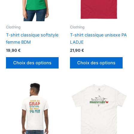
choisies
chois
sur
sur
la
la
page
page
Clothing
Clothing
du
du
T-shirt classique softstyle
T-shirt classique unisexe PA
produit
produ
femme BDM
LADJE
19,90
€
21,90
€
Ce
Ce
Choix des options
Choix des options
produit
produ
a
a
plusieurs
plusi
variations.
variat
Les
Les
options
optio
peuvent
peuv
être
être
choisies
chois
sur
sur