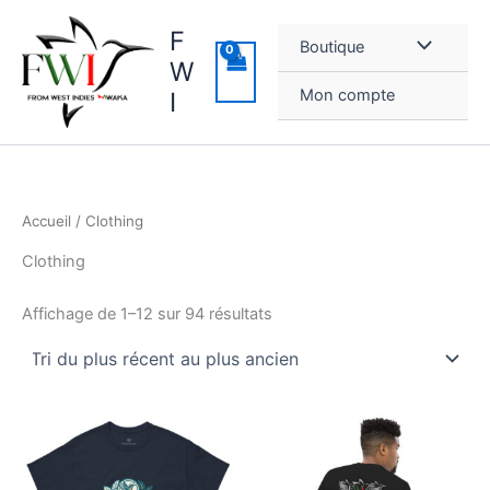
Aller
F
au
Boutique
contenu
W
Mon compte
I
Accueil
/ Clothing
Clothing
Trié
Affichage de 1–12 sur 94 résultats
du
plus
récent
au
plus
ancien