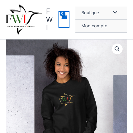
Aller
F
au
Boutique
contenu
W
Mon compte
I