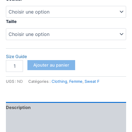
prix :
25,99 €
Taille
à
31,99 €
Size Guide
quantité
Ajouter au panier
de
Sweat
Femme
UGS :
ND
Catégories :
Clothing
,
Femme
,
Sweat F
à
Col
Rond
Description
Informations complémentaires
Avis (0)