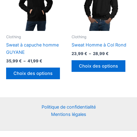
être
être
choisies
chois
sur
sur
la
la
page
page
Clothing
Clothing
du
du
Sweat à capuche homme
Sweat Homme à Col Rond
produit
produ
GUYANE
Plage
23,99
€
–
28,99
€
de
Plage
35,99
€
–
41,99
€
Ce
prix :
de
Choix des options
Ce
produ
23,99 €
prix :
Choix des options
à
produit
a
35,99 €
28,99 €
à
a
plusi
41,99 €
plusieurs
variat
variations.
Les
Les
optio
Politique de confidentialité
options
peuv
Mentions légales
peuvent
être
être
chois
choisies
sur