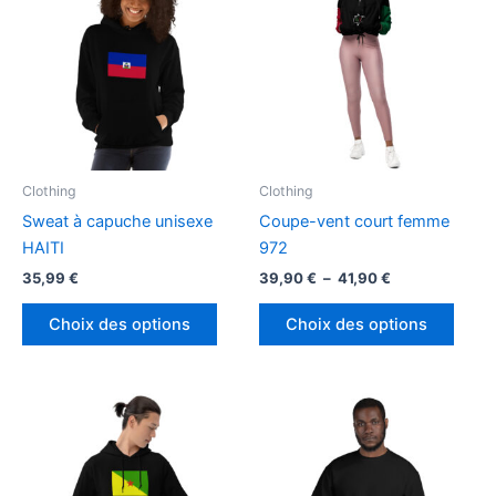
Clothing
Clothing
Sweat à capuche unisexe
Coupe-vent court femme
HAITI
972
Plage
35,99
€
39,90
€
–
41,90
€
de
Ce
Ce
prix :
Choix des options
Choix des options
produit
produ
39,90 €
à
a
a
41,90 €
plusieurs
plusi
variations.
variat
Les
Les
options
optio
peuvent
peuv