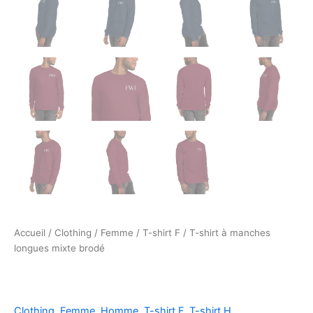
Accueil
/
Clothing
/
Femme
/
T-shirt F
/ T-shirt à manches
longues mixte brodé
Clothing
,
Femme
,
Homme
,
T-shirt F
,
T-shirt H