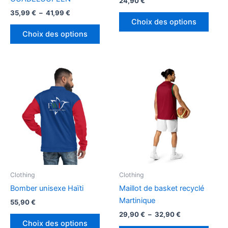
24,90
€
Plage
35,99
€
–
41,99
€
Ce
de
Choix des options
Ce
produ
prix :
Choix des options
produit
a
35,99 €
à
a
plusi
41,99 €
plusieurs
variat
variations.
Les
Les
optio
options
peuv
peuvent
être
être
chois
choisies
sur
sur
la
la
page
page
du
Clothing
Clothing
du
produ
Bomber unisexe Haïti
Maillot de basket recyclé
produit
Martinique
55,90
€
Plage
29,90
€
–
32,90
€
Ce
de
Choix des options
produit
Ce