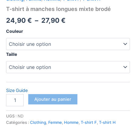
T-shirt à manches longues mixte brodé
Plage
24,90
€
–
27,90
€
de
Couleur
prix :
24,90 €
Taille
à
27,90 €
Size Guide
quantité
Ajouter au panier
de
T-
shirt
UGS :
ND
à
Catégories :
Clothing
,
Femme
,
Homme
,
T-shirt F
,
T-shirt H
manches
longues