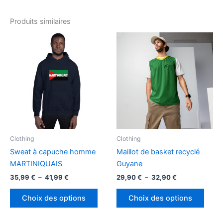
Produits similaires
Clothing
Clothing
Sweat à capuche homme
Maillot de basket recyclé
MARTINIQUAIS
Guyane
Plage
Plage
35,99
€
–
41,99
€
29,90
€
–
32,90
€
de
de
Ce
Ce
prix :
prix :
Choix des options
Choix des options
produit
produ
35,99 €
29,90 €
à
à
a
a
41,99 €
32,90 €