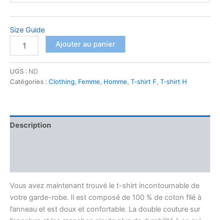
22,90 €
Size Guide
quantité
Ajouter au panier
de
T-
shirt
UGS :
ND
Unisexe
Catégories :
Clothing
,
Femme
,
Homme
,
T-shirt F
,
T-shirt H
KI
JAN
AW
Description
Informations complémentaires
Avis (0)
Vous avez maintenant trouvé le t-shirt incontournable de
votre garde-robe. Il est composé de 100 % de coton filé à
l’anneau et est doux et confortable. La double couture sur