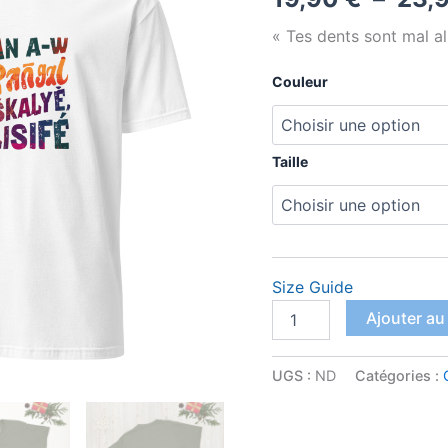
« Tes dents sont mal al
Couleur
Taille
Size Guide
quantité
Ajouter au
de
T-
shirt
UGS :
ND
Catégories :
Unisexe
à
Manches