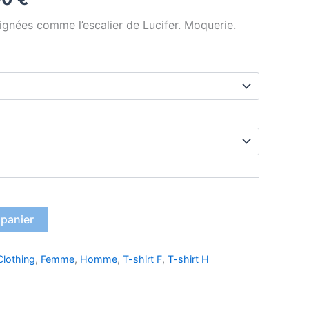
de
ignées comme l’escalier de Lucifer. Moquerie.
prix :
19,90 €
à
23,90 €
 panier
Clothing
,
Femme
,
Homme
,
T-shirt F
,
T-shirt H