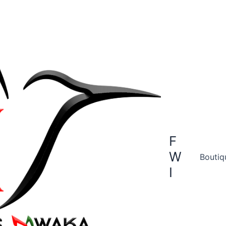
F
W
Boutiq
I