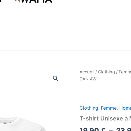
Accueil
/
Clothing
/
Femm
DAN AW
Clothing
,
Femme
,
Hom
T-shirt Unisexe 
19,90
€
–
23,