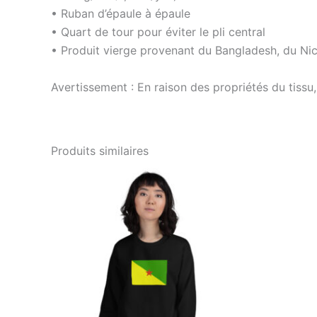
• Ruban d’épaule à épaule
• Quart de tour pour éviter le pli central
• Produit vierge provenant du Bangladesh, du Ni
Avertissement : En raison des propriétés du tissu,
Produits similaires