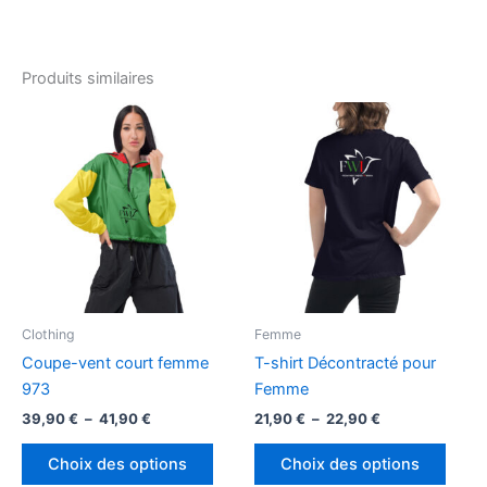
Produits similaires
Clothing
Femme
Coupe-vent court femme
T-shirt Décontracté pour
973
Femme
Plage
Plage
39,90
€
–
41,90
€
21,90
€
–
22,90
€
de
de
Ce
Ce
prix :
prix :
Choix des options
Choix des options
produit
produ
39,90 €
21,90 €