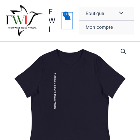
Aller
F
au
Boutique
contenu
W
Mon compte
I