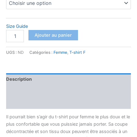
Size Guide
quantité
Ajouter au panier
de
T-
shirt
UGS :
ND
Catégories :
Femme
,
T-shirt F
Décontracté
pour
Femme
Description
Informations complémentaires
Avis (0)
Il pourrait bien s’agir du t-shirt pour femme le plus doux et le
plus confortable que vous puissiez jamais porter. Sa coupe
décontractée et son tissu doux peuvent être associés à un