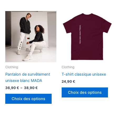
à
à
a
a
41,90 €
22,90 €
plusieurs
plusi
variations.
variat
Les
Les
options
optio
peuvent
peuv
être
être
choisies
chois
sur
sur
la
la
page
page
Clothing
Clothing
du
du
Pantalon de survêtement
T-shirt classique unisexe
produit
produ
unisexe blanc MADA
24,90
€
Plage
36,90
€
–
38,90
€
Ce
de
Choix des options
Ce
produ
prix :
Choix des options
produit
a
36,90 €
à
a
plusi
38,90 €
plusieurs
variat