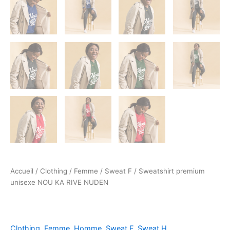
Accueil
/
Clothing
/
Femme
/
Sweat F
/ Sweatshirt premium
unisexe NOU KA RIVE NUDEN
Clothing
,
Femme
,
Homme
,
Sweat F
,
Sweat H