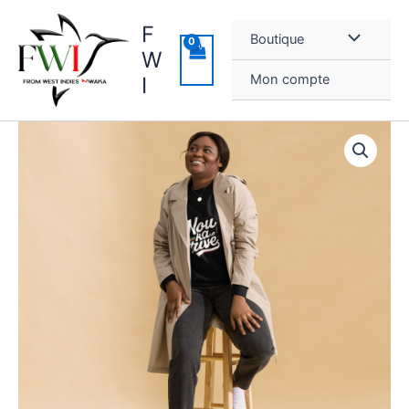
Aller
F
au
Boutique
contenu
W
Mon compte
I