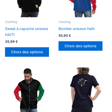
Clothing
Clothing
Sweat à capuche unisexe
Bomber unisexe Haïti
HAITI
55,90
€
35,99
€
Ce
Choix des options
Ce
produ
Choix des options
produit
a
a
plusi
plusieurs
variat
variations.
Les
Les
optio
options
peuv
peuvent
être
être
chois
choisies
sur
sur
la