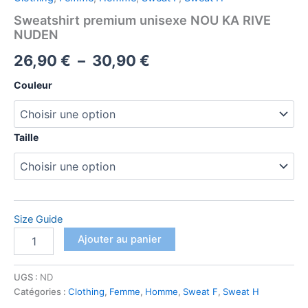
Sweatshirt premium unisexe NOU KA RIVE
NUDEN
Plage
26,90
€
–
30,90
€
de
Couleur
prix :
26,90 €
Taille
à
30,90 €
Size Guide
quantité
Ajouter au panier
de
Sweatshirt
premium
UGS :
ND
unisexe
Catégories :
Clothing
,
Femme
,
Homme
,
Sweat F
,
Sweat H
NOU