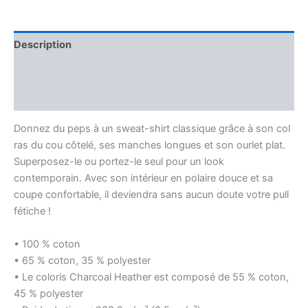
KA
RIVE
NUDEN
Description
Informations complémentaires
Avis (0)
Donnez du peps à un sweat-shirt classique grâce à son col
ras du cou côtelé, ses manches longues et son ourlet plat.
Superposez-le ou portez-le seul pour un look
contemporain. Avec son intérieur en polaire douce et sa
coupe confortable, il deviendra sans aucun doute votre pull
fétiche !
• 100 % coton
• 65 % coton, 35 % polyester
• Le coloris Charcoal Heather est composé de 55 % coton,
45 % polyester