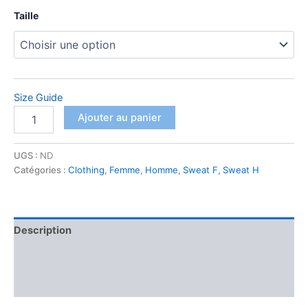
Taille
Size Guide
quantité
Ajouter au panier
de
Sweat
à
UGS :
ND
Capuche
Catégories :
Clothing
,
Femme
,
Homme
,
Sweat F
,
Sweat H
Unisexe
FREEDROM
Description
Informations complémentaires
Avis (0)