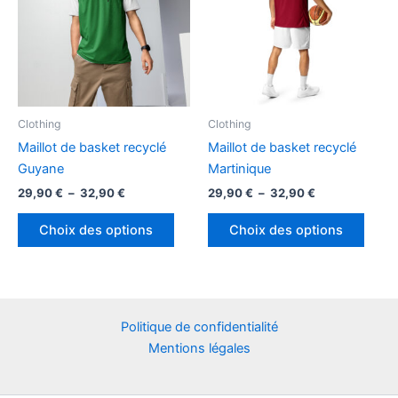
peuvent
peuv
être
être
choisies
chois
sur
sur
la
la
page
page
Clothing
Clothing
du
du
Maillot de basket recyclé
Maillot de basket recyclé
produit
produ
Guyane
Martinique
Plage
Plage
29,90
€
–
32,90
€
29,90
€
–
32,90
€
de
de
Ce
Ce
prix :
prix :
Choix des options
Choix des options
produit
produ
29,90 €
29,90 €
à
à
a
a
32,90 €
32,90 €
plusieurs
plusi
variations.
variat
Les
Les
Politique de confidentialité
options
optio
Mentions légales
peuvent
peuv
être
être