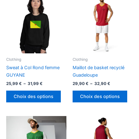
Clothing
Clothing
Sweat à Col Rond femme
Maillot de basket recyclé
GUYANE
Guadeloupe
Plage
Plage
25,99
€
–
31,99
€
29,90
€
–
32,90
€
de
de
Ce
Ce
prix :
prix :
Choix des options
Choix des options
produit
produ
25,99 €
29,90 €
à
à
a
a
31,99 €
32,90 €
plusieurs
plusi
variations.
variat
Les
Les
options
optio