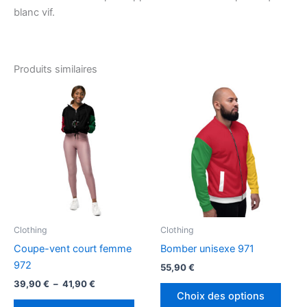
blanc vif.
Produits similaires
Clothing
Clothing
Coupe-vent court femme
Bomber unisexe 971
972
55,90
€
Plage
39,90
€
–
41,90
€
Ce
de
Choix des options
Ce
produ
prix :