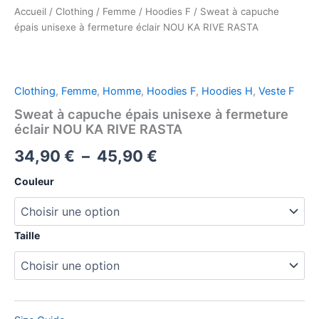
Accueil
/
Clothing
/
Femme
/
Hoodies F
/ Sweat à capuche
épais unisexe à fermeture éclair NOU KA RIVE RASTA
Clothing
,
Femme
,
Homme
,
Hoodies F
,
Hoodies H
,
Veste F
Sweat à capuche épais unisexe à fermeture
éclair NOU KA RIVE RASTA
Plage
34,90
€
–
45,90
€
de
Couleur
prix :
34,90 €
Taille
à
45,90 €