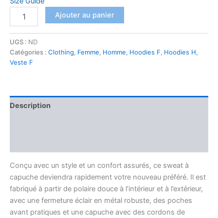
Size Guide
quantité
Ajouter au panier
de
Sweat
à
UGS :
ND
capuche
Catégories :
Clothing
,
Femme
,
Homme
,
Hoodies F
,
Hoodies H
,
épais
Veste F
unisexe
à
fermeture
éclair
Description
NOU
KA
Informations complémentaires
RIVE
RASTA
Avis (0)
Conçu avec un style et un confort assurés, ce sweat à
capuche deviendra rapidement votre nouveau préféré. Il est
fabriqué à partir de polaire douce à l’intérieur et à l’extérieur,
avec une fermeture éclair en métal robuste, des poches
avant pratiques et une capuche avec des cordons de