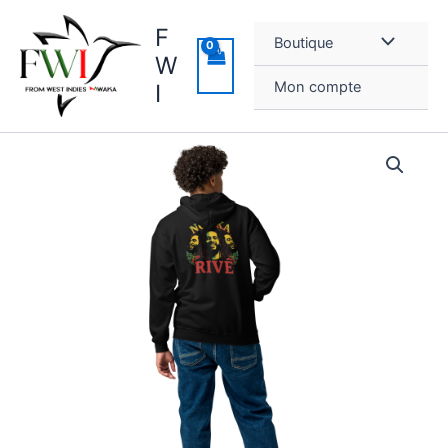
Aller
F
au
Boutique
contenu
W
Mon compte
I