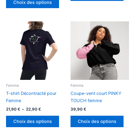
Choix des options
produit
a
39,90 €
à
a
plusi
41,90 €
plusieurs
variat
variations.
Les
Les
optio
options
peuv
peuvent
être
être
chois
choisies
sur
sur
la
la
page
page
du
Femme
Femme
du
produ
T-shirt Décontracté pour
Coupe-vent court PINKY
produit
Femme
TOUCH femme
Plage
21,90
€
–
22,90
€
39,90
€
de
Ce
Ce
prix :
Choix des options
Choix des options
produit
produ
21,90 €
à
a
a
22,90 €