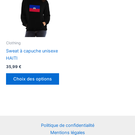
Clothing
Sweat à capuche unisexe
HAITI
35,99
€
Ce
Choix des options
produit
a
plusieurs
variations.
Les
options
peuvent
Politique de confidentialité
être
Mentions légales