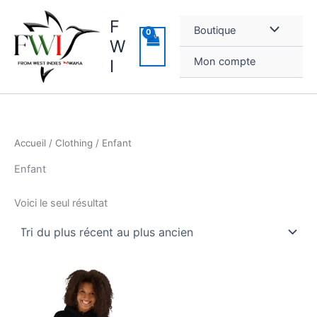
Aller
F
au
Boutique
contenu
W
Mon compte
I
Accueil
/
Clothing
/ Enfant
Enfant
Voici le seul résultat